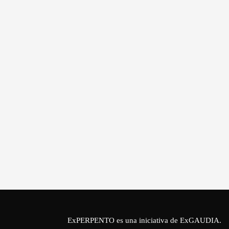
ExPERPENTO es una iniciativa de
ExGAUDIA
.