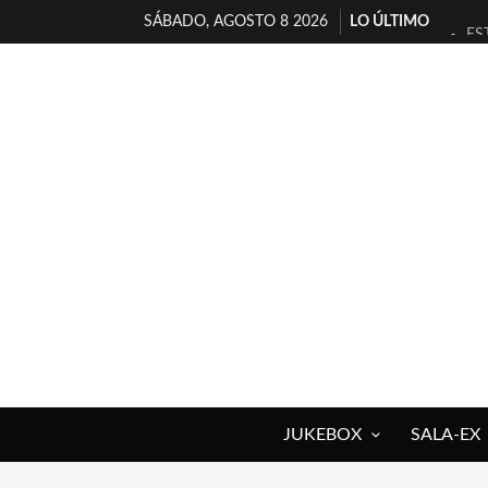
SÁBADO, AGOSTO 8 2026
LO ÚLTIMO
ES
[T
[E
TI
30
MI
D’
MA
JO
YO
JUKEBOX
SALA-EX