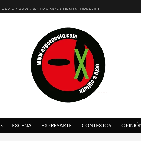
THER F. CARRODEGUAS NOS CUENTA [LIBRES!!!]
ERRA DE GUAPES] DE SANDRA MONFORT
LECTRA JONDA] DE JUAN GUERRERO ZAMORA
MBRE 4, LA ESCUELA DEL DIRECTOR TEATRAL CLAUDIO TOLCACHIR
 AÑOS (NO ES NADA) DE LA KATARSIS DEL TOMATAZO
LITARES JUDÍAS EN #EXVITA
BALDOMEROS REINVENTAN [BITÁCORA 3.0] EN EXVITA
RSHALL FLASH PRESENTA EN EXVITA [RELATIVA SENCILLEZ]
FRE BARDAGÍ EN EXVITA INTERPRETANDO A SERRAT
RCH PRESENTA [CURSO DE ARMONÍA PERSECUTORIA] EN EXVITA
EXCENA
EXPRESARTE
CONTEXTOS
OPINIÓ