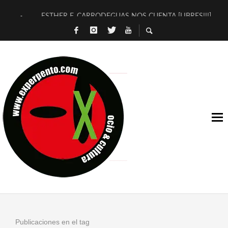
ESTHER F. CARRODEGUAS NOS CUENTA [LIBRES!!!]
[TERRA DE GUAPES] DE SANDRA MONFORT
[ELECTRA JONDA] DE JUAN GUERRERO ZAMORA
TIMBRE 4, LA ESCUELA DEL DIRECTOR TEATRAL CLAUDIO 
30 AÑOS (NO ES NADA) DE LA KATARSIS DEL TOMATAZO
MILITARES JUDÍAS EN #EXVITA
D’BALDOMEROS REINVENTAN [BITÁCORA 3.0] EN EXVITA
MARSHALL FLASH PRESENTA EN EXVITA [RELATIVA SENCILL
JOFRE BARDAGÍ EN EXVITA INTERPRETANDO A SERRAT
YORCH PRESENTA [CURSO DE ARMONÍA PERSECUTORIA] EN
Publicaciones en el tag