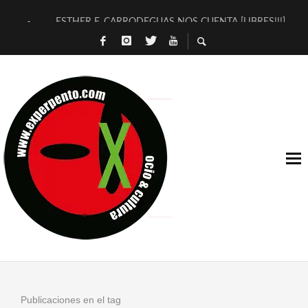
ESTHER F. CARRODEGUAS NOS CUENTA [LIBRES!!!]
[TERRA DE GUAPES] DE SANDRA MONFORT
[ELECTRA JONDA] DE JUAN GUERRERO ZAMORA
TIMBRE 4, LA ESCUELA DEL DIRECTOR TEATRAL CLAUDIO 
30 AÑOS (NO ES NADA) DE LA KATARSIS DEL TOMATAZO
MILITARES JUDÍAS EN #EXVITA
D’BALDOMEROS REINVENTAN [BITÁCORA 3.0] EN EXVITA
MARSHALL FLASH PRESENTA EN EXVITA [RELATIVA SENCILL
JOFRE BARDAGÍ EN EXVITA INTERPRETANDO A SERRAT
YORCH PRESENTA [CURSO DE ARMONÍA PERSECUTORIA] EN
Publicaciones en el tag