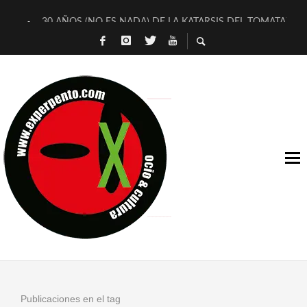
30 AÑOS (NO ES NADA) DE LA KATARSIS DEL TOMATAZO
MILITARES JUDÍAS EN #EXVITA
D’BALDOMEROS REINVENTAN [BITÁCORA 3.0] EN EXVITA
MARSHALL FLASH PRESENTA EN EXVITA [RELATIVA SENCILL
JOFRE BARDAGÍ EN EXVITA INTERPRETANDO A SERRAT
YORCH PRESENTA [CURSO DE ARMONÍA PERSECUTORIA] EN
MAGALÍ SARE NOS EXPLICA [DESCASADA]
«NO TENGO PUTOS SUEÑOS»
[A FUEGO] DE ESTEL DÍAZ
[LA BOLA NEGRA] DE JAVIER CALVO Y JAVIER AMBROSSI
Publicaciones en el tag