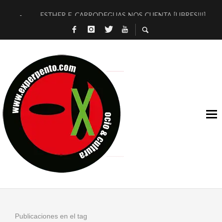
ESTHER F. CARRODEGUAS NOS CUENTA [LIBRES!!!]
[TERRA DE GUAPES] DE SANDRA MONFORT
[ELECTRA JONDA] DE JUAN GUERRERO ZAMORA
TIMBRE 4, LA ESCUELA DEL DIRECTOR TEATRAL CLAUDIO 
30 AÑOS (NO ES NADA) DE LA KATARSIS DEL TOMATAZO
MILITARES JUDÍAS EN #EXVITA
D’BALDOMEROS REINVENTAN [BITÁCORA 3.0] EN EXVITA
MARSHALL FLASH PRESENTA EN EXVITA [RELATIVA SENCILL
JOFRE BARDAGÍ EN EXVITA INTERPRETANDO A SERRAT
YORCH PRESENTA [CURSO DE ARMONÍA PERSECUTORIA] EN
Publicaciones en el tag