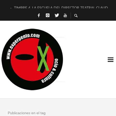
TIMBRE 4, LA ESCUELA DEL DIRECTOR TEATRAL CLAUDIO 
30 AÑOS (NO ES NADA) DE LA KATARSIS DEL TOMATAZO
MILITARES JUDÍAS EN #EXVITA
D’BALDOMEROS REINVENTAN [BITÁCORA 3.0] EN EXVITA
MARSHALL FLASH PRESENTA EN EXVITA [RELATIVA SENCILL
JOFRE BARDAGÍ EN EXVITA INTERPRETANDO A SERRAT
YORCH PRESENTA [CURSO DE ARMONÍA PERSECUTORIA] EN
MAGALÍ SARE NOS EXPLICA [DESCASADA]
«NO TENGO PUTOS SUEÑOS»
[A FUEGO] DE ESTEL DÍAZ
Publicaciones en el tag