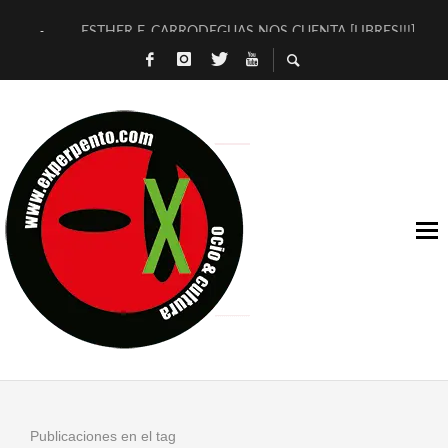
ESTHER F. CARRODEGUAS NOS CUENTA [LIBRES!!!]
[TERRA DE GUAPES] DE SANDRA MONFORT
[ELECTRA JONDA] DE JUAN GUERRERO ZAMORA
TIMBRE 4, LA ESCUELA DEL DIRECTOR TEATRAL CLAUDIO 
30 AÑOS (NO ES NADA) DE LA KATARSIS DEL TOMATAZO
MILITARES JUDÍAS EN #EXVITA
D’BALDOMEROS REINVENTAN [BITÁCORA 3.0] EN EXVITA
MARSHALL FLASH PRESENTA EN EXVITA [RELATIVA SENCILL
JOFRE BARDAGÍ EN EXVITA INTERPRETANDO A SERRAT
YORCH PRESENTA [CURSO DE ARMONÍA PERSECUTORIA] EN
Publicaciones en el tag