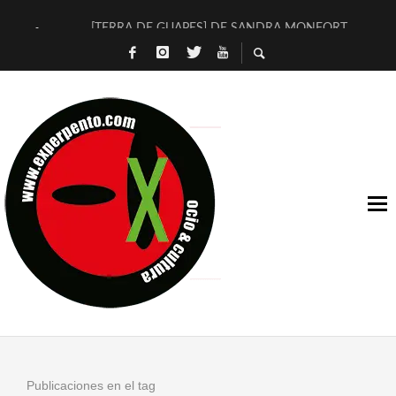
[TERRA DE GUAPES] DE SANDRA MONFORT
[ELECTRA JONDA] DE JUAN GUERRERO ZAMORA
TIMBRE 4, LA ESCUELA DEL DIRECTOR TEATRAL CLAUDIO 
30 AÑOS (NO ES NADA) DE LA KATARSIS DEL TOMATAZO
MILITARES JUDÍAS EN #EXVITA
D’BALDOMEROS REINVENTAN [BITÁCORA 3.0] EN EXVITA
MARSHALL FLASH PRESENTA EN EXVITA [RELATIVA SENCILL
JOFRE BARDAGÍ EN EXVITA INTERPRETANDO A SERRAT
YORCH PRESENTA [CURSO DE ARMONÍA PERSECUTORIA] EN
MAGALÍ SARE NOS EXPLICA [DESCASADA]
Publicaciones en el tag