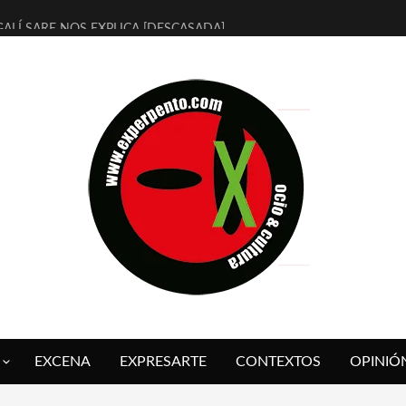
ALÍ SARE NOS EXPLICA [DESCASADA]
 TENGO PUTOS SUEÑOS»
FUEGO] DE ESTEL DÍAZ
 BOLA NEGRA] DE JAVIER CALVO Y JAVIER AMBROSSI
O OVNIES LLEGAN CORRIENDO A ARANDA (SONORAMA Y COSQUÍN
IX CALVO NOS PRESENTA [LAS PALMERAS] (NOVELA DE VAMPIROS V
 SER QUERIDO] DE RODRIGO SOROGOYEN
REVISTA A IVÁN HUMANES POR [EL LIBRO ROJO]
ABAL, ARRABAL, ARRABAL, ARRABEAUX
 ASOMBRO CASUAL A LA MIRADA PURA: [SOBRE ARTE INFANTIL] D
EXCENA
EXPRESARTE
CONTEXTOS
OPINIÓ