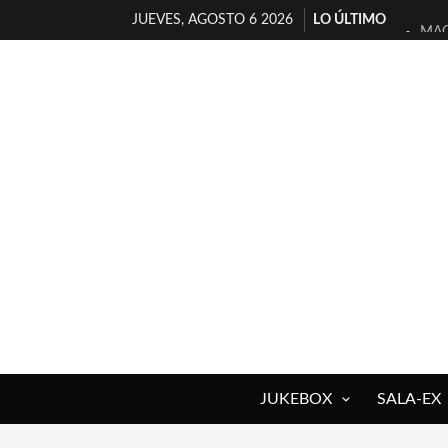
JUEVES, AGOSTO 6 2026
LO ÚLTIMO
MAG
«NO
[A 
[LA
OSL
FÉL
[EL
ENT
ARR
DEL
JUKEBOX
SALA-EX