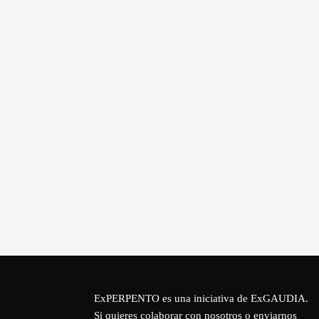
ExPERPENTO es una iniciativa de
ExGAUDIA
.
Si quieres colaborar con nosotros o enviarnos