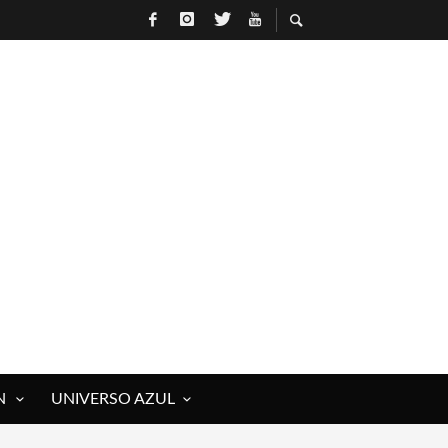
 ROCK)
IVOS Y MUERTOS)
E RAÚL HERRERO
N
UNIVERSO AZUL