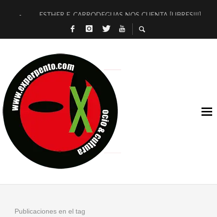
ESTHER F. CARRODEGUAS NOS CUENTA [LIBRES!!!]
[TERRA DE GUAPES] DE SANDRA MONFORT
[ELECTRA JONDA] DE JUAN GUERRERO ZAMORA
TIMBRE 4, LA ESCUELA DEL DIRECTOR TEATRAL CLAUDIO 
30 AÑOS (NO ES NADA) DE LA KATARSIS DEL TOMATAZO
MILITARES JUDÍAS EN #EXVITA
D’BALDOMEROS REINVENTAN [BITÁCORA 3.0] EN EXVITA
MARSHALL FLASH PRESENTA EN EXVITA [RELATIVA SENCILL
JOFRE BARDAGÍ EN EXVITA INTERPRETANDO A SERRAT
YORCH PRESENTA [CURSO DE ARMONÍA PERSECUTORIA] EN
Publicaciones en el tag