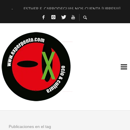
ESTHER F. CARRODEGUAS NOS CUENTA [LIBRES!!!]
[TERRA DE GUAPES] DE SANDRA MONFORT
[ELECTRA JONDA] DE JUAN GUERRERO ZAMORA
TIMBRE 4, LA ESCUELA DEL DIRECTOR TEATRAL CLAUDIO 
30 AÑOS (NO ES NADA) DE LA KATARSIS DEL TOMATAZO
MILITARES JUDÍAS EN #EXVITA
D’BALDOMEROS REINVENTAN [BITÁCORA 3.0] EN EXVITA
MARSHALL FLASH PRESENTA EN EXVITA [RELATIVA SENCILL
JOFRE BARDAGÍ EN EXVITA INTERPRETANDO A SERRAT
YORCH PRESENTA [CURSO DE ARMONÍA PERSECUTORIA] EN
Publicaciones en el tag