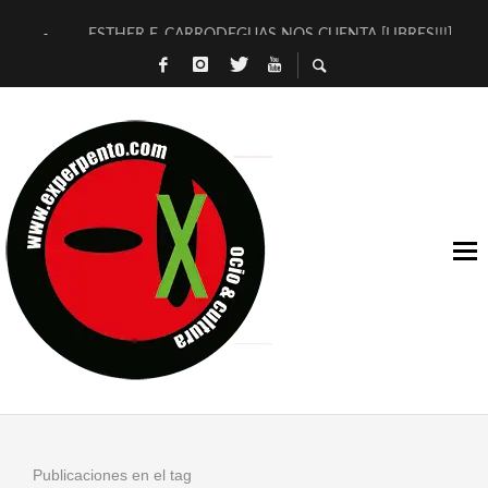
ESTHER F. CARRODEGUAS NOS CUENTA [LIBRES!!!]
[TERRA DE GUAPES] DE SANDRA MONFORT
[ELECTRA JONDA] DE JUAN GUERRERO ZAMORA
TIMBRE 4, LA ESCUELA DEL DIRECTOR TEATRAL CLAUDIO 
30 AÑOS (NO ES NADA) DE LA KATARSIS DEL TOMATAZO
MILITARES JUDÍAS EN #EXVITA
D’BALDOMEROS REINVENTAN [BITÁCORA 3.0] EN EXVITA
MARSHALL FLASH PRESENTA EN EXVITA [RELATIVA SENCILL
JOFRE BARDAGÍ EN EXVITA INTERPRETANDO A SERRAT
YORCH PRESENTA [CURSO DE ARMONÍA PERSECUTORIA] EN
Publicaciones en el tag