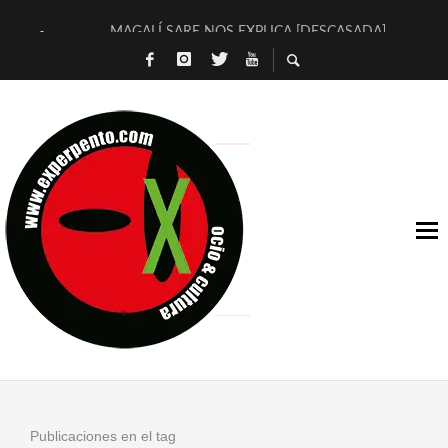
MAGALÍ SARE NOS EXPLICA [DESCASADA]
«NO TENGO PUTOS SUEÑOS»
[A FUEGO] DE ESTEL DÍAZ
[LA BOLA NEGRA] DE JAVIER CALVO Y JAVIER AMBROSSI
OSLO OVNIES LLEGAN CORRIENDO A ARANDA (SONORAMA
FÉLIX CALVO NOS PRESENTA [LAS PALMERAS] (NOVELA DE
[EL SER QUERIDO] DE RODRIGO SOROGOYEN
ENTREVISTA A IVÁN HUMANES POR [EL LIBRO ROJO]
ARRABAL, ARRABAL, ARRABAL, ARRABEAUX
DEL ASOMBRO CASUAL A LA MIRADA PURA: [SOBRE ARTE I
Publicaciones en el tag