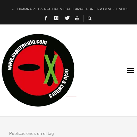
TIMBRE 4, LA ESCUELA DEL DIRECTOR TEATRAL CLAUDIO 
30 AÑOS (NO ES NADA) DE LA KATARSIS DEL TOMATAZO
MILITARES JUDÍAS EN #EXVITA
D’BALDOMEROS REINVENTAN [BITÁCORA 3.0] EN EXVITA
MARSHALL FLASH PRESENTA EN EXVITA [RELATIVA SENCILL
JOFRE BARDAGÍ EN EXVITA INTERPRETANDO A SERRAT
YORCH PRESENTA [CURSO DE ARMONÍA PERSECUTORIA] EN
MAGALÍ SARE NOS EXPLICA [DESCASADA]
«NO TENGO PUTOS SUEÑOS»
[A FUEGO] DE ESTEL DÍAZ
Publicaciones en el tag