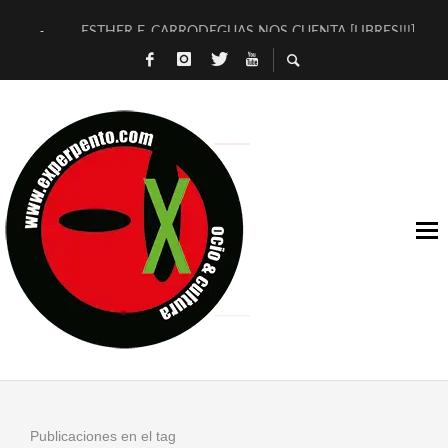
ESTHER F. CARRODEGUAS NOS CUENTA [LIBRES!!!]
[TERRA DE GUAPES] DE SANDRA MONFORT
[ELECTRA JONDA] DE JUAN GUERRERO ZAMORA
TIMBRE 4, LA ESCUELA DEL DIRECTOR TEATRAL CLAUDIO 
30 AÑOS (NO ES NADA) DE LA KATARSIS DEL TOMATAZO
MILITARES JUDÍAS EN #EXVITA
D’BALDOMEROS REINVENTAN [BITÁCORA 3.0] EN EXVITA
MARSHALL FLASH PRESENTA EN EXVITA [RELATIVA SENCILL
JOFRE BARDAGÍ EN EXVITA INTERPRETANDO A SERRAT
YORCH PRESENTA [CURSO DE ARMONÍA PERSECUTORIA] EN
Publicaciones en el tag