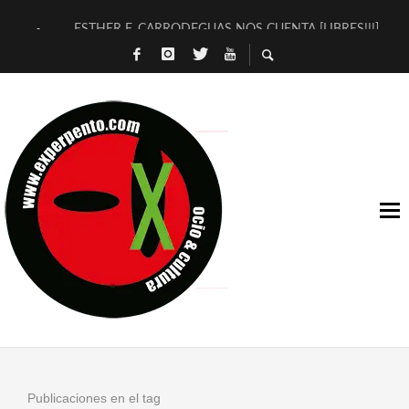
ESTHER F. CARRODEGUAS NOS CUENTA [LIBRES!!!]
[TERRA DE GUAPES] DE SANDRA MONFORT
[ELECTRA JONDA] DE JUAN GUERRERO ZAMORA
TIMBRE 4, LA ESCUELA DEL DIRECTOR TEATRAL CLAUDIO 
30 AÑOS (NO ES NADA) DE LA KATARSIS DEL TOMATAZO
MILITARES JUDÍAS EN #EXVITA
D’BALDOMEROS REINVENTAN [BITÁCORA 3.0] EN EXVITA
MARSHALL FLASH PRESENTA EN EXVITA [RELATIVA SENCILL
JOFRE BARDAGÍ EN EXVITA INTERPRETANDO A SERRAT
YORCH PRESENTA [CURSO DE ARMONÍA PERSECUTORIA] EN
Publicaciones en el tag