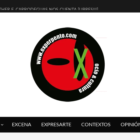
THER F. CARRODEGUAS NOS CUENTA [LIBRES!!!]
ERRA DE GUAPES] DE SANDRA MONFORT
LECTRA JONDA] DE JUAN GUERRERO ZAMORA
MBRE 4, LA ESCUELA DEL DIRECTOR TEATRAL CLAUDIO TOLCACHIR
 AÑOS (NO ES NADA) DE LA KATARSIS DEL TOMATAZO
LITARES JUDÍAS EN #EXVITA
BALDOMEROS REINVENTAN [BITÁCORA 3.0] EN EXVITA
RSHALL FLASH PRESENTA EN EXVITA [RELATIVA SENCILLEZ]
FRE BARDAGÍ EN EXVITA INTERPRETANDO A SERRAT
RCH PRESENTA [CURSO DE ARMONÍA PERSECUTORIA] EN EXVITA
EXCENA
EXPRESARTE
CONTEXTOS
OPINIÓ