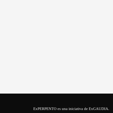
ExPERPENTO es una iniciativa de
ExGAUDIA
.