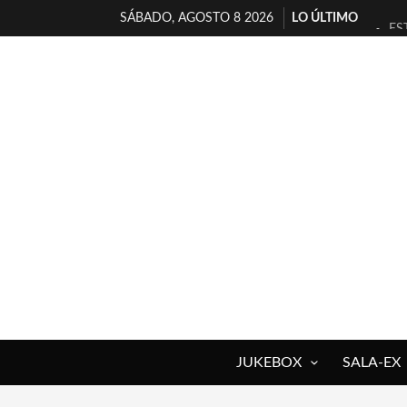
SÁBADO, AGOSTO 8 2026
LO ÚLTIMO
ES
[T
[E
TI
30
MI
D’
MA
JO
YO
JUKEBOX
SALA-EX