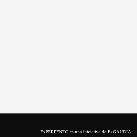
ExPERPENTO es una iniciativa de
ExGAUDIA
.