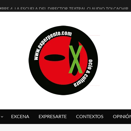
MBRE 4, LA ESCUELA DEL DIRECTOR TEATRAL CLAUDIO TOLCACHIR
 AÑOS (NO ES NADA) DE LA KATARSIS DEL TOMATAZO
LITARES JUDÍAS EN #EXVITA
BALDOMEROS REINVENTAN [BITÁCORA 3.0] EN EXVITA
RSHALL FLASH PRESENTA EN EXVITA [RELATIVA SENCILLEZ]
FRE BARDAGÍ EN EXVITA INTERPRETANDO A SERRAT
RCH PRESENTA [CURSO DE ARMONÍA PERSECUTORIA] EN EXVITA
GALÍ SARE NOS EXPLICA [DESCASADA]
O TENGO PUTOS SUEÑOS»
 FUEGO] DE ESTEL DÍAZ
EXCENA
EXPRESARTE
CONTEXTOS
OPINIÓ