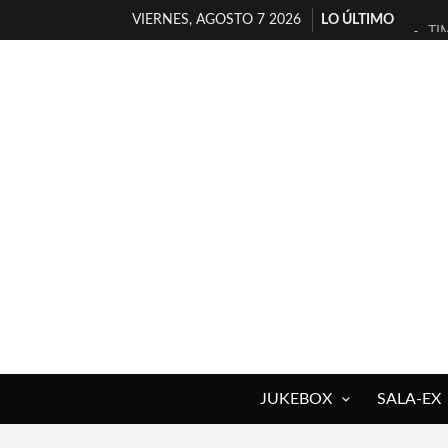
VIERNES, AGOSTO 7 2026
LO ÚLTIMO
TI
30
MI
D’
MA
JO
YO
MA
«N
[A
JUKEBOX
SALA-EX