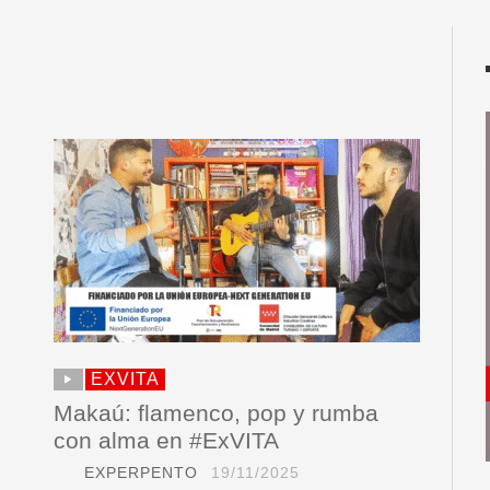
EXVITA
Makaú: flamenco, pop y rumba
con alma en #ExVITA
EXPERPENTO
19/11/2025