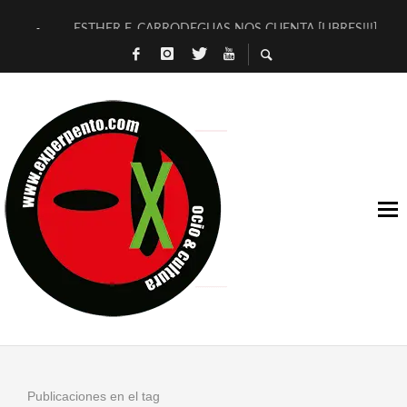
ESTHER F. CARRODEGUAS NOS CUENTA [LIBRES!!!]
[TERRA DE GUAPES] DE SANDRA MONFORT
[ELECTRA JONDA] DE JUAN GUERRERO ZAMORA
TIMBRE 4, LA ESCUELA DEL DIRECTOR TEATRAL CLAUDIO 
30 AÑOS (NO ES NADA) DE LA KATARSIS DEL TOMATAZO
MILITARES JUDÍAS EN #EXVITA
D’BALDOMEROS REINVENTAN [BITÁCORA 3.0] EN EXVITA
MARSHALL FLASH PRESENTA EN EXVITA [RELATIVA SENCILL
JOFRE BARDAGÍ EN EXVITA INTERPRETANDO A SERRAT
YORCH PRESENTA [CURSO DE ARMONÍA PERSECUTORIA] EN
Publicaciones en el tag