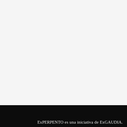
ExPERPENTO es una iniciativa de
ExGAUDIA
.