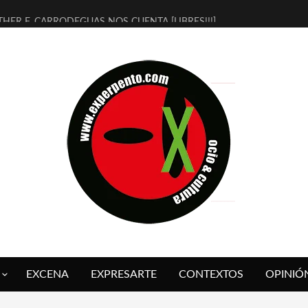
THER F. CARRODEGUAS NOS CUENTA [LIBRES!!!]
ERRA DE GUAPES] DE SANDRA MONFORT
LECTRA JONDA] DE JUAN GUERRERO ZAMORA
MBRE 4, LA ESCUELA DEL DIRECTOR TEATRAL CLAUDIO TOLCACHIR
 AÑOS (NO ES NADA) DE LA KATARSIS DEL TOMATAZO
LITARES JUDÍAS EN #EXVITA
BALDOMEROS REINVENTAN [BITÁCORA 3.0] EN EXVITA
RSHALL FLASH PRESENTA EN EXVITA [RELATIVA SENCILLEZ]
FRE BARDAGÍ EN EXVITA INTERPRETANDO A SERRAT
RCH PRESENTA [CURSO DE ARMONÍA PERSECUTORIA] EN EXVITA
EXCENA
EXPRESARTE
CONTEXTOS
OPINIÓ