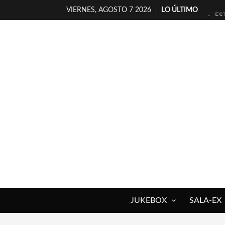
VIERNES, AGOSTO 7 2026
LO ÚLTIMO
ES
[T
[E
TI
30
MI
D’
MA
JO
YO
JUKEBOX
SALA-EX