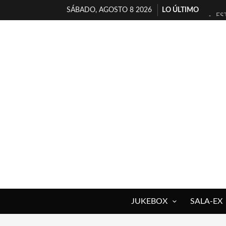
SÁBADO, AGOSTO 8 2026
LO ÚLTIMO
ES
[T
[E
TI
30
MI
D’
MA
JO
YO
JUKEBOX
SALA-EX