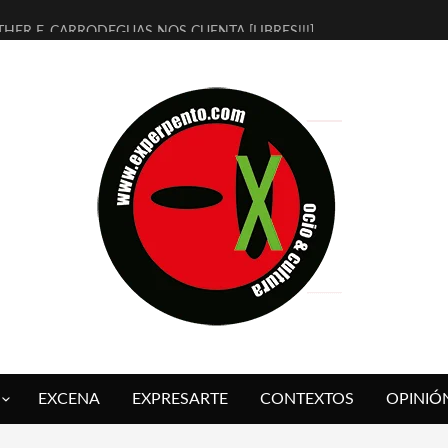
THER F. CARRODEGUAS NOS CUENTA [LIBRES!!!]
ERRA DE GUAPES] DE SANDRA MONFORT
LECTRA JONDA] DE JUAN GUERRERO ZAMORA
MBRE 4, LA ESCUELA DEL DIRECTOR TEATRAL CLAUDIO TOLCACHIR
 AÑOS (NO ES NADA) DE LA KATARSIS DEL TOMATAZO
LITARES JUDÍAS EN #EXVITA
BALDOMEROS REINVENTAN [BITÁCORA 3.0] EN EXVITA
RSHALL FLASH PRESENTA EN EXVITA [RELATIVA SENCILLEZ]
FRE BARDAGÍ EN EXVITA INTERPRETANDO A SERRAT
RCH PRESENTA [CURSO DE ARMONÍA PERSECUTORIA] EN EXVITA
EXCENA
EXPRESARTE
CONTEXTOS
OPINIÓ