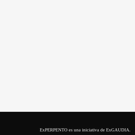
ExPERPENTO es una iniciativa de
ExGAUDIA
.