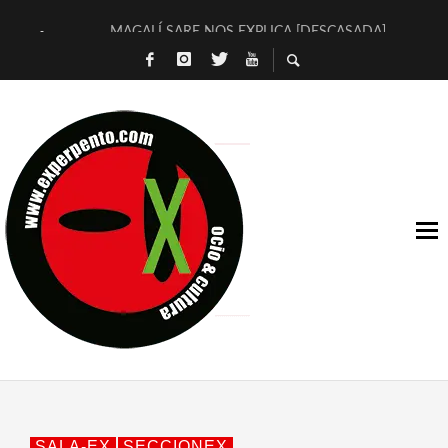
MAGALÍ SARE NOS EXPLICA [DESCASADA]
«NO TENGO PUTOS SUEÑOS»
[A FUEGO] DE ESTEL DÍAZ
[LA BOLA NEGRA] DE JAVIER CALVO Y JAVIER AMBROSSI
OSLO OVNIES LLEGAN CORRIENDO A ARANDA (SONORAMA
FÉLIX CALVO NOS PRESENTA [LAS PALMERAS] (NOVELA DE
[EL SER QUERIDO] DE RODRIGO SOROGOYEN
ENTREVISTA A IVÁN HUMANES POR [EL LIBRO ROJO]
ARRABAL, ARRABAL, ARRABAL, ARRABEAUX
DEL ASOMBRO CASUAL A LA MIRADA PURA: [SOBRE ARTE I
SALA-EX
SECCIONEX