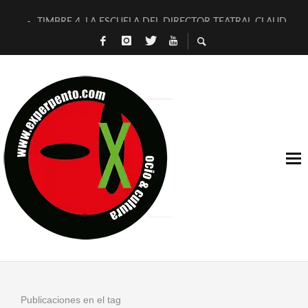
TIMBRE 4, LA ESCUELA DEL DIRECTOR TEATRAL CLAUDIO 
30 AÑOS (NO ES NADA) DE LA KATARSIS DEL TOMATAZO
MILITARES JUDÍAS EN #EXVITA
D’BALDOMEROS REINVENTAN [BITÁCORA 3.0] EN EXVITA
MARSHALL FLASH PRESENTA EN EXVITA [RELATIVA SENCILL
JOFRE BARDAGÍ EN EXVITA INTERPRETANDO A SERRAT
YORCH PRESENTA [CURSO DE ARMONÍA PERSECUTORIA] EN
MAGALÍ SARE NOS EXPLICA [DESCASADA]
«NO TENGO PUTOS SUEÑOS»
[A FUEGO] DE ESTEL DÍAZ
Publicaciones en el tag