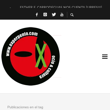
ESTHER F. CARRODEGUAS NOS CUENTA [LIBRES!!!]
[TERRA DE GUAPES] DE SANDRA MONFORT
[ELECTRA JONDA] DE JUAN GUERRERO ZAMORA
TIMBRE 4, LA ESCUELA DEL DIRECTOR TEATRAL CLAUDIO 
30 AÑOS (NO ES NADA) DE LA KATARSIS DEL TOMATAZO
MILITARES JUDÍAS EN #EXVITA
D’BALDOMEROS REINVENTAN [BITÁCORA 3.0] EN EXVITA
MARSHALL FLASH PRESENTA EN EXVITA [RELATIVA SENCILL
JOFRE BARDAGÍ EN EXVITA INTERPRETANDO A SERRAT
YORCH PRESENTA [CURSO DE ARMONÍA PERSECUTORIA] EN
Publicaciones en el tag