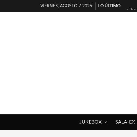
VIERNES, AGOSTO 7 2026
LO ÚLTIMO
ES
[T
[E
TI
30
MI
D’
MA
JO
YO
JUKEBOX
SALA-EX