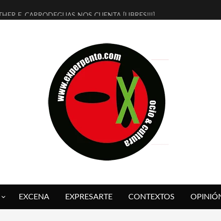
THER F. CARRODEGUAS NOS CUENTA [LIBRES!!!]
ERRA DE GUAPES] DE SANDRA MONFORT
LECTRA JONDA] DE JUAN GUERRERO ZAMORA
MBRE 4, LA ESCUELA DEL DIRECTOR TEATRAL CLAUDIO TOLCACHIR
 AÑOS (NO ES NADA) DE LA KATARSIS DEL TOMATAZO
LITARES JUDÍAS EN #EXVITA
BALDOMEROS REINVENTAN [BITÁCORA 3.0] EN EXVITA
RSHALL FLASH PRESENTA EN EXVITA [RELATIVA SENCILLEZ]
FRE BARDAGÍ EN EXVITA INTERPRETANDO A SERRAT
RCH PRESENTA [CURSO DE ARMONÍA PERSECUTORIA] EN EXVITA
EXCENA
EXPRESARTE
CONTEXTOS
OPINIÓ