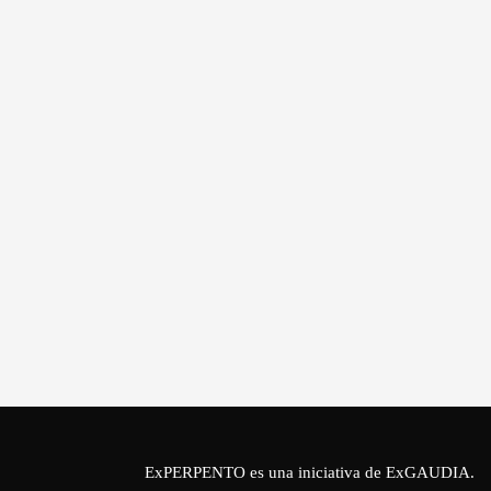
ExPERPENTO es una iniciativa de
ExGAUDIA
.