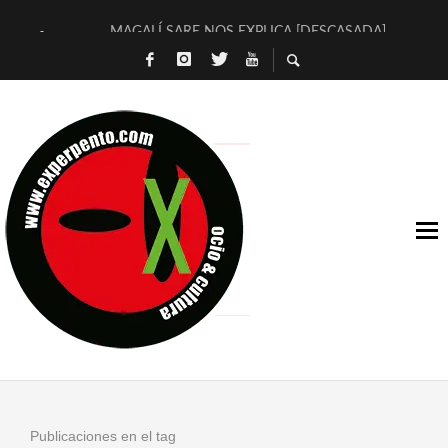
MAGALÍ SARE NOS EXPLICA [DESCASADA]
«NO TENGO PUTOS SUEÑOS»
[A FUEGO] DE ESTEL DÍAZ
[LA BOLA NEGRA] DE JAVIER CALVO Y JAVIER AMBROSSI
OSLO OVNIES LLEGAN CORRIENDO A ARANDA (SONORAMA
FÉLIX CALVO NOS PRESENTA [LAS PALMERAS] (NOVELA DE
[EL SER QUERIDO] DE RODRIGO SOROGOYEN
ENTREVISTA A IVÁN HUMANES POR [EL LIBRO ROJO]
ARRABAL, ARRABAL, ARRABAL, ARRABEAUX
DEL ASOMBRO CASUAL A LA MIRADA PURA: [SOBRE ARTE I
Publicaciones en el tag