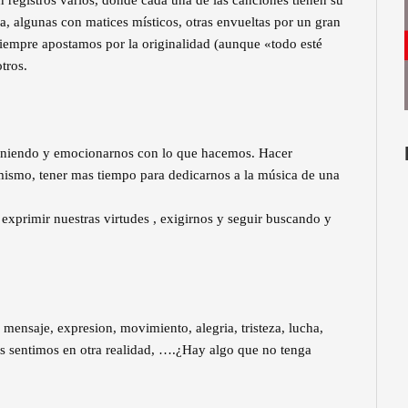
n registros varios, donde cada una de las canciones tienen su
a, algunas con matices místicos, otras envueltas por un gran
siempre apostamos por la originalidad (aunque «todo esté
tros.
poniendo y emocionarnos con lo que hacemos. Hacer
imismo, tener mas tiempo para dedicarnos a la música de una
exprimir nuestras virtudes , exigirnos y seguir buscando y
 mensaje, expresion, movimiento, alegria, tristeza, lucha,
s sentimos en otra realidad, ….¿Hay algo que no tenga