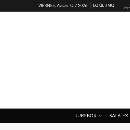
VIERNES, AGOSTO 7 2026
LO ÚLTIMO
ES
[T
[E
TI
30
MI
D’
MA
JO
YO
JUKEBOX
SALA-EX