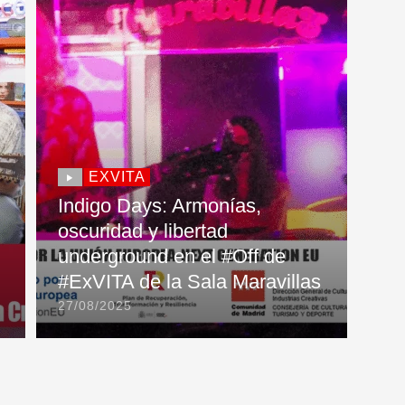
EXVITA
Indigo Days: Armonías,
oscuridad y libertad
underground en el #Off de
#ExVITA de la Sala Maravillas
27/08/2025