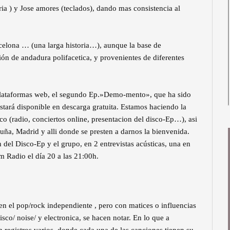
ia ) y Jose amores (teclados), dando mas consistencia al
celona … (una larga historia…), aunque la base de
n de andadura polifacetica, y provenientes de diferentes
plataformas web, el segundo Ep.»Demo-mento», que ha sido
stará disponible en descarga gratuita. Estamos haciendo la
co (radio, conciertos online, presentacion del disco-Ep…), asi
ña, Madrid y alli donde se presten a darnos la bienvenida.
del Disco-Ep y el grupo, en 2 entrevistas acústicas, una en
m Radio el día 20 a las 21:00h.
s en el pop/rock independiente , pero con matices o influencias
isco/ noise/ y electronica, se hacen notar. En lo que a