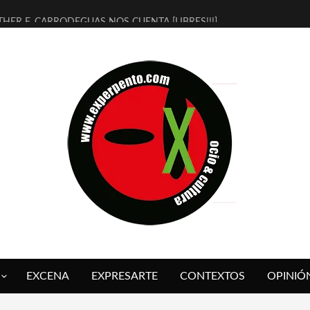
THER F. CARRODEGUAS NOS CUENTA [LIBRES!!!]
ERRA DE GUAPES] DE SANDRA MONFORT
LECTRA JONDA] DE JUAN GUERRERO ZAMORA
MBRE 4, LA ESCUELA DEL DIRECTOR TEATRAL CLAUDIO TOLCACHIR
 AÑOS (NO ES NADA) DE LA KATARSIS DEL TOMATAZO
LITARES JUDÍAS EN #EXVITA
BALDOMEROS REINVENTAN [BITÁCORA 3.0] EN EXVITA
RSHALL FLASH PRESENTA EN EXVITA [RELATIVA SENCILLEZ]
FRE BARDAGÍ EN EXVITA INTERPRETANDO A SERRAT
RCH PRESENTA [CURSO DE ARMONÍA PERSECUTORIA] EN EXVITA
EXCENA
EXPRESARTE
CONTEXTOS
OPINIÓ