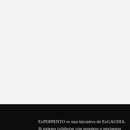
ExPERPENTO es una iniciativa de
ExGAUDIA
.
Si quieres colaborar con nosotros o enviarnos