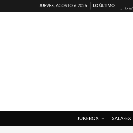
JUEVES, AGOSTO 6 2026
LO ÚLTIMO
MAG
«NO
[A 
[LA
OSL
FÉL
[EL
ENT
ARR
DEL
JUKEBOX
SALA-EX