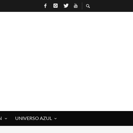
 ROCK)
IVOS Y MUERTOS)
E RAÚL HERRERO
N
UNIVERSO AZUL