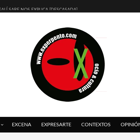
ALÍ SARE NOS EXPLICA [DESCASADA]
 TENGO PUTOS SUEÑOS»
FUEGO] DE ESTEL DÍAZ
 BOLA NEGRA] DE JAVIER CALVO Y JAVIER AMBROSSI
O OVNIES LLEGAN CORRIENDO A ARANDA (SONORAMA Y COSQUÍN
IX CALVO NOS PRESENTA [LAS PALMERAS] (NOVELA DE VAMPIROS V
 SER QUERIDO] DE RODRIGO SOROGOYEN
REVISTA A IVÁN HUMANES POR [EL LIBRO ROJO]
ABAL, ARRABAL, ARRABAL, ARRABEAUX
 ASOMBRO CASUAL A LA MIRADA PURA: [SOBRE ARTE INFANTIL] D
EXCENA
EXPRESARTE
CONTEXTOS
OPINIÓ