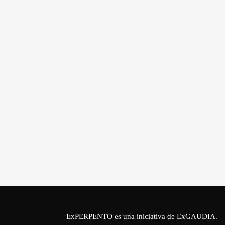
ExPERPENTO es una iniciativa de
ExGAUDIA
.