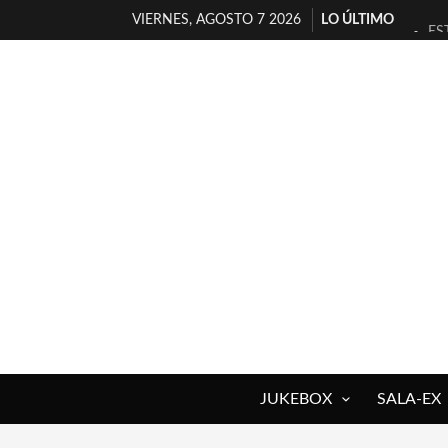
VIERNES, AGOSTO 7 2026
LO ÚLTIMO
ES
[T
[E
TI
30
MI
D’
MA
JO
YO
JUKEBOX
SALA-EX