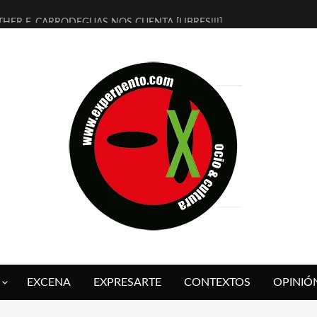
THER F. CARRODEGUAS NOS CUENTA [LIBRES!!!]
ERRA DE GUAPES] DE SANDRA MONFORT
LECTRA JONDA] DE JUAN GUERRERO ZAMORA
MBRE 4, LA ESCUELA DEL DIRECTOR TEATRAL CLAUDIO TOLCACHIR
 AÑOS (NO ES NADA) DE LA KATARSIS DEL TOMATAZO
LITARES JUDÍAS EN #EXVITA
BALDOMEROS REINVENTAN [BITÁCORA 3.0] EN EXVITA
RSHALL FLASH PRESENTA EN EXVITA [RELATIVA SENCILLEZ]
FRE BARDAGÍ EN EXVITA INTERPRETANDO A SERRAT
RCH PRESENTA [CURSO DE ARMONÍA PERSECUTORIA] EN EXVITA
EXCENA
EXPRESARTE
CONTEXTOS
OPINIÓ