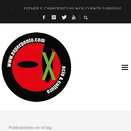
ESTHER F. CARRODEGUAS NOS CUENTA [LIBRES!!!]
[TERRA DE GUAPES] DE SANDRA MONFORT
[ELECTRA JONDA] DE JUAN GUERRERO ZAMORA
TIMBRE 4, LA ESCUELA DEL DIRECTOR TEATRAL CLAUDIO 
30 AÑOS (NO ES NADA) DE LA KATARSIS DEL TOMATAZO
MILITARES JUDÍAS EN #EXVITA
D’BALDOMEROS REINVENTAN [BITÁCORA 3.0] EN EXVITA
MARSHALL FLASH PRESENTA EN EXVITA [RELATIVA SENCILL
JOFRE BARDAGÍ EN EXVITA INTERPRETANDO A SERRAT
YORCH PRESENTA [CURSO DE ARMONÍA PERSECUTORIA] EN
Publicaciones en el tag