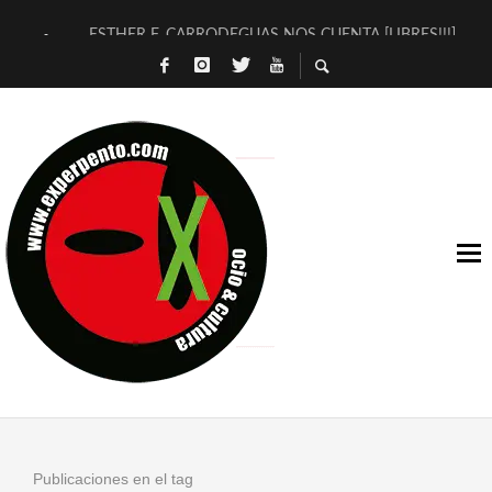
ESTHER F. CARRODEGUAS NOS CUENTA [LIBRES!!!]
[TERRA DE GUAPES] DE SANDRA MONFORT
[ELECTRA JONDA] DE JUAN GUERRERO ZAMORA
TIMBRE 4, LA ESCUELA DEL DIRECTOR TEATRAL CLAUDIO 
30 AÑOS (NO ES NADA) DE LA KATARSIS DEL TOMATAZO
MILITARES JUDÍAS EN #EXVITA
D’BALDOMEROS REINVENTAN [BITÁCORA 3.0] EN EXVITA
MARSHALL FLASH PRESENTA EN EXVITA [RELATIVA SENCILL
JOFRE BARDAGÍ EN EXVITA INTERPRETANDO A SERRAT
YORCH PRESENTA [CURSO DE ARMONÍA PERSECUTORIA] EN
Publicaciones en el tag