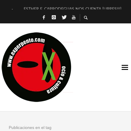
ESTHER F. CARRODEGUAS NOS CUENTA [LIBRES!!!]
[TERRA DE GUAPES] DE SANDRA MONFORT
[ELECTRA JONDA] DE JUAN GUERRERO ZAMORA
TIMBRE 4, LA ESCUELA DEL DIRECTOR TEATRAL CLAUDIO 
30 AÑOS (NO ES NADA) DE LA KATARSIS DEL TOMATAZO
MILITARES JUDÍAS EN #EXVITA
D’BALDOMEROS REINVENTAN [BITÁCORA 3.0] EN EXVITA
MARSHALL FLASH PRESENTA EN EXVITA [RELATIVA SENCILL
JOFRE BARDAGÍ EN EXVITA INTERPRETANDO A SERRAT
YORCH PRESENTA [CURSO DE ARMONÍA PERSECUTORIA] EN
Publicaciones en el tag