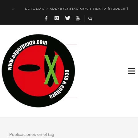
ESTHER F. CARRODEGUAS NOS CUENTA [LIBRES!!!]
[TERRA DE GUAPES] DE SANDRA MONFORT
[ELECTRA JONDA] DE JUAN GUERRERO ZAMORA
TIMBRE 4, LA ESCUELA DEL DIRECTOR TEATRAL CLAUDIO 
30 AÑOS (NO ES NADA) DE LA KATARSIS DEL TOMATAZO
MILITARES JUDÍAS EN #EXVITA
D’BALDOMEROS REINVENTAN [BITÁCORA 3.0] EN EXVITA
MARSHALL FLASH PRESENTA EN EXVITA [RELATIVA SENCILL
JOFRE BARDAGÍ EN EXVITA INTERPRETANDO A SERRAT
YORCH PRESENTA [CURSO DE ARMONÍA PERSECUTORIA] EN
Publicaciones en el tag