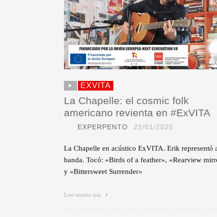
EXVITA
La Chapelle: el cosmic folk
americano revienta en #ExVITA
EXPERPENTO
22/01/2025
La Chapelle en acústico ExVITA. Erik representó a
banda. Tocó: «Birds of a feather», «Rearview mirr
y «Bittersweet Surrender»
Leer mucho más