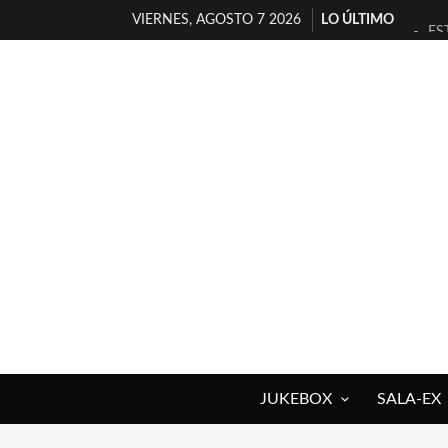
VIERNES, AGOSTO 7 2026
LO ÚLTIMO
ES
[T
[E
TI
30
MI
D’
MA
JO
YO
JUKEBOX
SALA-EX