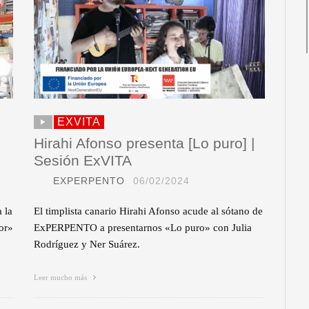
EXVITA
Hirahi Afonso presenta [Lo puro] |
Sesión ExVITA
EXPERPENTO
06/02/2024
 la
El timplista canario Hirahi Afonso acude al sótano de
or»
ExPERPENTO a presentarnos «Lo puro» con Julia
Rodríguez y Ner Suárez.
Leer mucho más