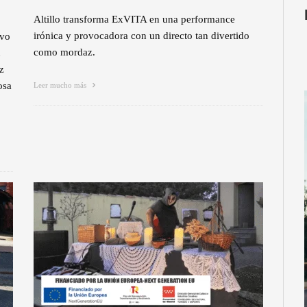
Altillo transforma ExVITA en una performance
irónica y provocadora con un directo tan divertido
evo
como mordaz.
n
z
osa
Leer mucho más