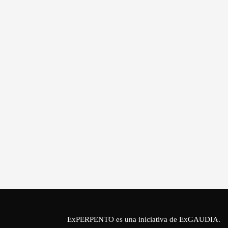
ExPERPENTO es una iniciativa de
ExGAUDIA
.