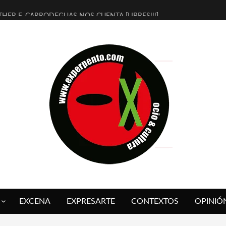
THER F. CARRODEGUAS NOS CUENTA [LIBRES!!!]
ERRA DE GUAPES] DE SANDRA MONFORT
LECTRA JONDA] DE JUAN GUERRERO ZAMORA
MBRE 4, LA ESCUELA DEL DIRECTOR TEATRAL CLAUDIO TOLCACHIR
 AÑOS (NO ES NADA) DE LA KATARSIS DEL TOMATAZO
LITARES JUDÍAS EN #EXVITA
BALDOMEROS REINVENTAN [BITÁCORA 3.0] EN EXVITA
RSHALL FLASH PRESENTA EN EXVITA [RELATIVA SENCILLEZ]
FRE BARDAGÍ EN EXVITA INTERPRETANDO A SERRAT
RCH PRESENTA [CURSO DE ARMONÍA PERSECUTORIA] EN EXVITA
EXCENA
EXPRESARTE
CONTEXTOS
OPINIÓ