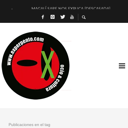
MAGALÍ SARE NOS EXPLICA [DESCASADA]
«NO TENGO PUTOS SUEÑOS»
[A FUEGO] DE ESTEL DÍAZ
[LA BOLA NEGRA] DE JAVIER CALVO Y JAVIER AMBROSSI
OSLO OVNIES LLEGAN CORRIENDO A ARANDA (SONORAMA
FÉLIX CALVO NOS PRESENTA [LAS PALMERAS] (NOVELA DE
[EL SER QUERIDO] DE RODRIGO SOROGOYEN
ENTREVISTA A IVÁN HUMANES POR [EL LIBRO ROJO]
ARRABAL, ARRABAL, ARRABAL, ARRABEAUX
DEL ASOMBRO CASUAL A LA MIRADA PURA: [SOBRE ARTE I
Publicaciones en el tag