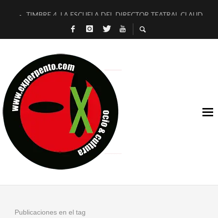
TIMBRE 4, LA ESCUELA DEL DIRECTOR TEATRAL CLAUDIO 
30 AÑOS (NO ES NADA) DE LA KATARSIS DEL TOMATAZO
MILITARES JUDÍAS EN #EXVITA
D’BALDOMEROS REINVENTAN [BITÁCORA 3.0] EN EXVITA
MARSHALL FLASH PRESENTA EN EXVITA [RELATIVA SENCILL
JOFRE BARDAGÍ EN EXVITA INTERPRETANDO A SERRAT
YORCH PRESENTA [CURSO DE ARMONÍA PERSECUTORIA] EN
MAGALÍ SARE NOS EXPLICA [DESCASADA]
«NO TENGO PUTOS SUEÑOS»
[A FUEGO] DE ESTEL DÍAZ
Publicaciones en el tag