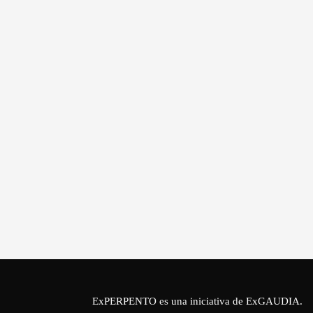
ExPERPENTO es una iniciativa de
ExGAUDIA
.