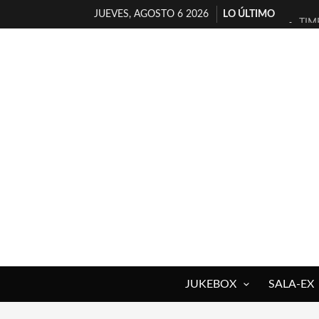
JUEVES, AGOSTO 6 2026
LO ÚLTIMO
TIM
30 
MIL
D’B
MAR
JOF
YOR
MAG
«NO
[A 
JUKEBOX
SALA-EX