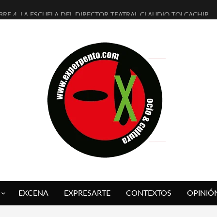
BRE 4, LA ESCUELA DEL DIRECTOR TEATRAL CLAUDIO TOLCACHIR
AÑOS (NO ES NADA) DE LA KATARSIS DEL TOMATAZO
ITARES JUDÍAS EN #EXVITA
ALDOMEROS REINVENTAN [BITÁCORA 3.0] EN EXVITA
SHALL FLASH PRESENTA EN EXVITA [RELATIVA SENCILLEZ]
RE BARDAGÍ EN EXVITA INTERPRETANDO A SERRAT
CH PRESENTA [CURSO DE ARMONÍA PERSECUTORIA] EN EXVITA
ALÍ SARE NOS EXPLICA [DESCASADA]
 TENGO PUTOS SUEÑOS»
FUEGO] DE ESTEL DÍAZ
EXCENA
EXPRESARTE
CONTEXTOS
OPINIÓ