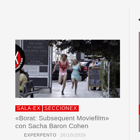
SALA-EX
SECCIONEX
«Borat: Subsequent Moviefilm»
con Sacha Baron Cohen
EXPERPENTO
26/10/2020