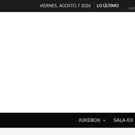
VIERNES, AGOSTO 7 2026
LO ÚLTIMO
ES
[T
[E
TI
30
MI
D’
MA
JO
YO
JUKEBOX
SALA-EX