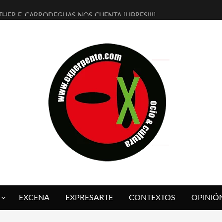
THER F. CARRODEGUAS NOS CUENTA [LIBRES!!!]
ERRA DE GUAPES] DE SANDRA MONFORT
LECTRA JONDA] DE JUAN GUERRERO ZAMORA
MBRE 4, LA ESCUELA DEL DIRECTOR TEATRAL CLAUDIO TOLCACHIR
 AÑOS (NO ES NADA) DE LA KATARSIS DEL TOMATAZO
LITARES JUDÍAS EN #EXVITA
BALDOMEROS REINVENTAN [BITÁCORA 3.0] EN EXVITA
RSHALL FLASH PRESENTA EN EXVITA [RELATIVA SENCILLEZ]
FRE BARDAGÍ EN EXVITA INTERPRETANDO A SERRAT
RCH PRESENTA [CURSO DE ARMONÍA PERSECUTORIA] EN EXVITA
EXCENA
EXPRESARTE
CONTEXTOS
OPINIÓ