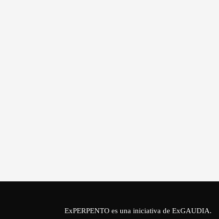
ExPERPENTO es una iniciativa de
ExGAUDIA
.