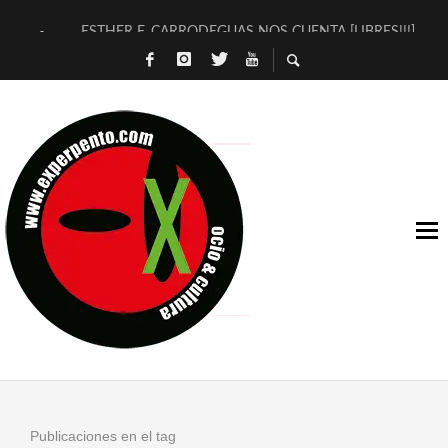
ESTHER F. CARRODEGUAS NOS CUENTA [LIBRES!!!]
[TERRA DE GUAPES] DE SANDRA MONFORT
[ELECTRA JONDA] DE JUAN GUERRERO ZAMORA
TIMBRE 4, LA ESCUELA DEL DIRECTOR TEATRAL CLAUDIO 
30 AÑOS (NO ES NADA) DE LA KATARSIS DEL TOMATAZO
MILITARES JUDÍAS EN #EXVITA
D’BALDOMEROS REINVENTAN [BITÁCORA 3.0] EN EXVITA
MARSHALL FLASH PRESENTA EN EXVITA [RELATIVA SENCILL
JOFRE BARDAGÍ EN EXVITA INTERPRETANDO A SERRAT
YORCH PRESENTA [CURSO DE ARMONÍA PERSECUTORIA] EN
Publicaciones en el tag