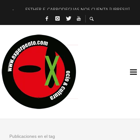
ESTHER F. CARRODEGUAS NOS CUENTA [LIBRES!!!]
[TERRA DE GUAPES] DE SANDRA MONFORT
[ELECTRA JONDA] DE JUAN GUERRERO ZAMORA
TIMBRE 4, LA ESCUELA DEL DIRECTOR TEATRAL CLAUDIO 
30 AÑOS (NO ES NADA) DE LA KATARSIS DEL TOMATAZO
MILITARES JUDÍAS EN #EXVITA
D’BALDOMEROS REINVENTAN [BITÁCORA 3.0] EN EXVITA
MARSHALL FLASH PRESENTA EN EXVITA [RELATIVA SENCILL
JOFRE BARDAGÍ EN EXVITA INTERPRETANDO A SERRAT
YORCH PRESENTA [CURSO DE ARMONÍA PERSECUTORIA] EN
Publicaciones en el tag