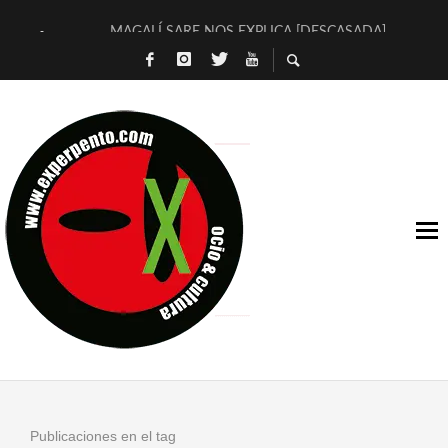
MAGALÍ SARE NOS EXPLICA [DESCASADA]
«NO TENGO PUTOS SUEÑOS»
[A FUEGO] DE ESTEL DÍAZ
[LA BOLA NEGRA] DE JAVIER CALVO Y JAVIER AMBROSSI
OSLO OVNIES LLEGAN CORRIENDO A ARANDA (SONORAMA
FÉLIX CALVO NOS PRESENTA [LAS PALMERAS] (NOVELA DE
[EL SER QUERIDO] DE RODRIGO SOROGOYEN
ENTREVISTA A IVÁN HUMANES POR [EL LIBRO ROJO]
ARRABAL, ARRABAL, ARRABAL, ARRABEAUX
DEL ASOMBRO CASUAL A LA MIRADA PURA: [SOBRE ARTE I
Publicaciones en el tag