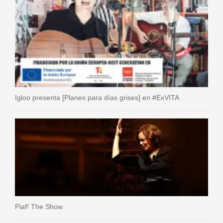
Igloo presenta [Planes para días grises] en #ExVITA
Piaf! The Show