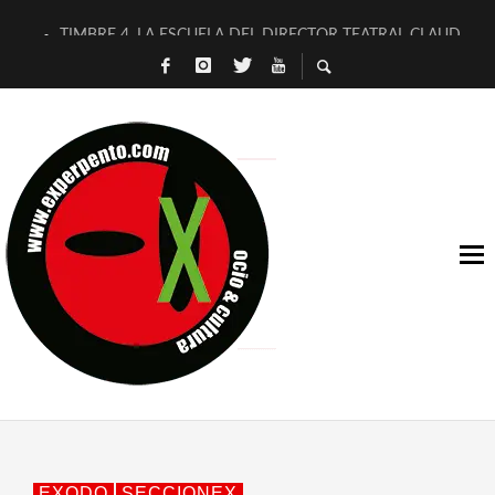
TIMBRE 4, LA ESCUELA DEL DIRECTOR TEATRAL CLAUDIO 
30 AÑOS (NO ES NADA) DE LA KATARSIS DEL TOMATAZO
MILITARES JUDÍAS EN #EXVITA
D’BALDOMEROS REINVENTAN [BITÁCORA 3.0] EN EXVITA
MARSHALL FLASH PRESENTA EN EXVITA [RELATIVA SENCILL
JOFRE BARDAGÍ EN EXVITA INTERPRETANDO A SERRAT
YORCH PRESENTA [CURSO DE ARMONÍA PERSECUTORIA] EN
MAGALÍ SARE NOS EXPLICA [DESCASADA]
«NO TENGO PUTOS SUEÑOS»
[A FUEGO] DE ESTEL DÍAZ
EXODO
SECCIONEX