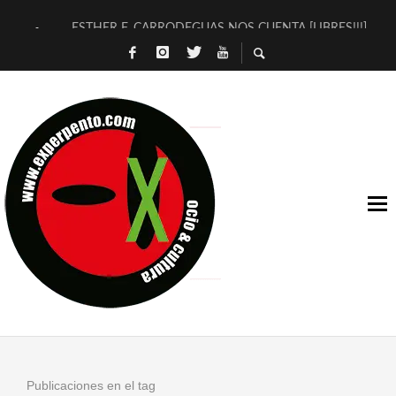
ESTHER F. CARRODEGUAS NOS CUENTA [LIBRES!!!]
[TERRA DE GUAPES] DE SANDRA MONFORT
[ELECTRA JONDA] DE JUAN GUERRERO ZAMORA
TIMBRE 4, LA ESCUELA DEL DIRECTOR TEATRAL CLAUDIO 
30 AÑOS (NO ES NADA) DE LA KATARSIS DEL TOMATAZO
MILITARES JUDÍAS EN #EXVITA
D’BALDOMEROS REINVENTAN [BITÁCORA 3.0] EN EXVITA
MARSHALL FLASH PRESENTA EN EXVITA [RELATIVA SENCILL
JOFRE BARDAGÍ EN EXVITA INTERPRETANDO A SERRAT
YORCH PRESENTA [CURSO DE ARMONÍA PERSECUTORIA] EN
Publicaciones en el tag