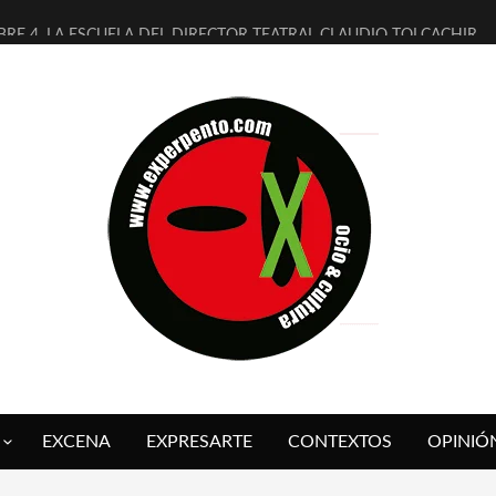
BRE 4, LA ESCUELA DEL DIRECTOR TEATRAL CLAUDIO TOLCACHIR
AÑOS (NO ES NADA) DE LA KATARSIS DEL TOMATAZO
ITARES JUDÍAS EN #EXVITA
ALDOMEROS REINVENTAN [BITÁCORA 3.0] EN EXVITA
SHALL FLASH PRESENTA EN EXVITA [RELATIVA SENCILLEZ]
RE BARDAGÍ EN EXVITA INTERPRETANDO A SERRAT
CH PRESENTA [CURSO DE ARMONÍA PERSECUTORIA] EN EXVITA
ALÍ SARE NOS EXPLICA [DESCASADA]
 TENGO PUTOS SUEÑOS»
FUEGO] DE ESTEL DÍAZ
EXCENA
EXPRESARTE
CONTEXTOS
OPINIÓ