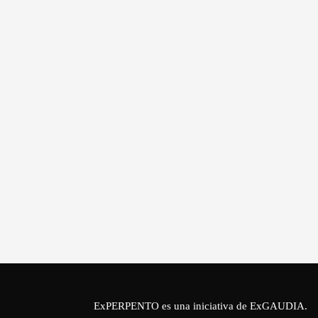
ExPERPENTO es una iniciativa de
ExGAUDIA
.