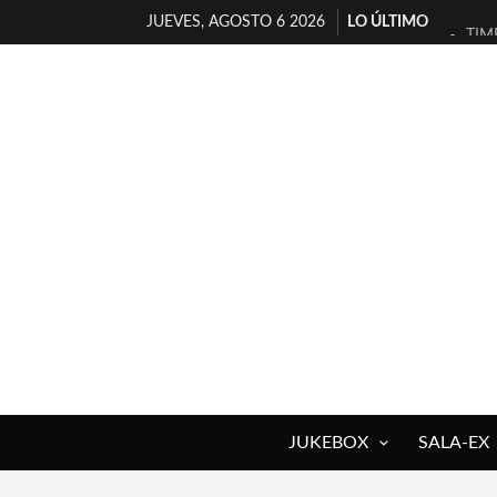
JUEVES, AGOSTO 6 2026
LO ÚLTIMO
TIM
30 
MIL
D’B
MAR
JOF
YOR
MAG
«NO
[A 
JUKEBOX
SALA-EX