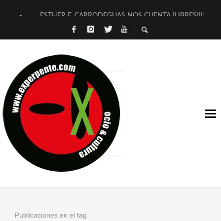
ESTHER F. CARRODEGUAS NOS CUENTA [LIBRES!!!]
[TERRA DE GUAPES] DE SANDRA MONFORT
[ELECTRA JONDA] DE JUAN GUERRERO ZAMORA
TIMBRE 4, LA ESCUELA DEL DIRECTOR TEATRAL CLAUDIO 
30 AÑOS (NO ES NADA) DE LA KATARSIS DEL TOMATAZO
MILITARES JUDÍAS EN #EXVITA
D’BALDOMEROS REINVENTAN [BITÁCORA 3.0] EN EXVITA
MARSHALL FLASH PRESENTA EN EXVITA [RELATIVA SENCILL
JOFRE BARDAGÍ EN EXVITA INTERPRETANDO A SERRAT
YORCH PRESENTA [CURSO DE ARMONÍA PERSECUTORIA] EN
Publicaciones en el tag