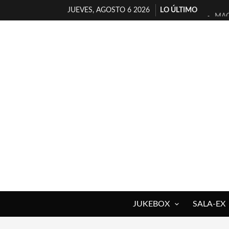
JUEVES, AGOSTO 6 2026
LO ÚLTIMO
MAG
«NO
[A 
[LA
OSL
FÉL
[EL
ENT
ARR
DEL
JUKEBOX
SALA-EX