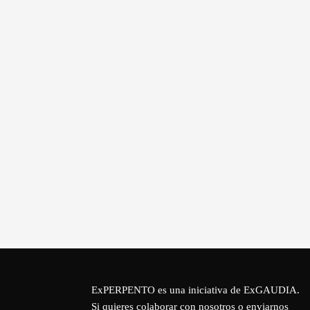
ExPERPENTO es una iniciativa de
ExGAUDIA
.
Si quieres colaborar con nosotros o enviarnos