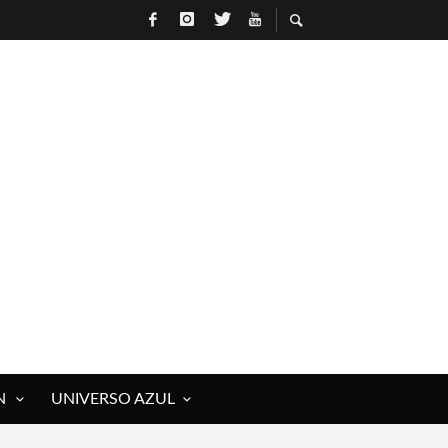
 ROCK)
IVOS Y MUERTOS)
E RAÚL HERRERO
N
UNIVERSO AZUL