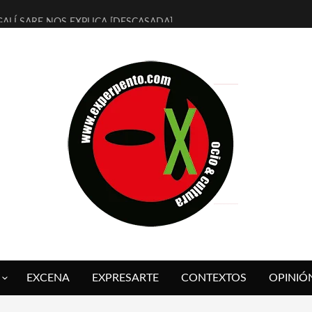
ALÍ SARE NOS EXPLICA [DESCASADA]
 TENGO PUTOS SUEÑOS»
FUEGO] DE ESTEL DÍAZ
 BOLA NEGRA] DE JAVIER CALVO Y JAVIER AMBROSSI
O OVNIES LLEGAN CORRIENDO A ARANDA (SONORAMA Y COSQUÍN
IX CALVO NOS PRESENTA [LAS PALMERAS] (NOVELA DE VAMPIROS V
 SER QUERIDO] DE RODRIGO SOROGOYEN
REVISTA A IVÁN HUMANES POR [EL LIBRO ROJO]
ABAL, ARRABAL, ARRABAL, ARRABEAUX
 ASOMBRO CASUAL A LA MIRADA PURA: [SOBRE ARTE INFANTIL] D
EXCENA
EXPRESARTE
CONTEXTOS
OPINIÓ