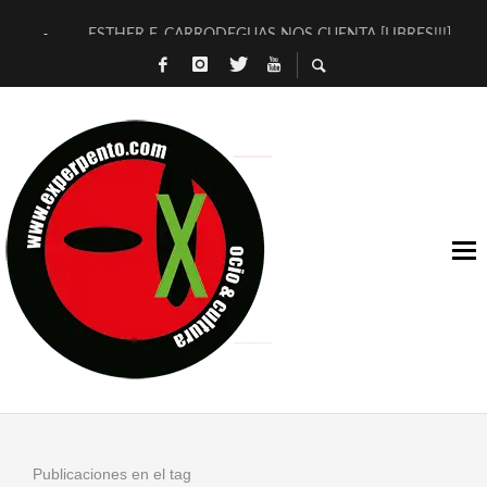
ESTHER F. CARRODEGUAS NOS CUENTA [LIBRES!!!]
[TERRA DE GUAPES] DE SANDRA MONFORT
[ELECTRA JONDA] DE JUAN GUERRERO ZAMORA
TIMBRE 4, LA ESCUELA DEL DIRECTOR TEATRAL CLAUDIO 
30 AÑOS (NO ES NADA) DE LA KATARSIS DEL TOMATAZO
MILITARES JUDÍAS EN #EXVITA
D’BALDOMEROS REINVENTAN [BITÁCORA 3.0] EN EXVITA
MARSHALL FLASH PRESENTA EN EXVITA [RELATIVA SENCILL
JOFRE BARDAGÍ EN EXVITA INTERPRETANDO A SERRAT
YORCH PRESENTA [CURSO DE ARMONÍA PERSECUTORIA] EN
Publicaciones en el tag