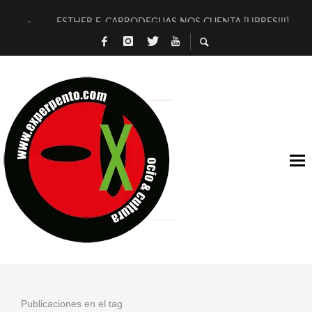
ESTHER F. CARRODEGUAS NOS CUENTA [LIBRES!!!]
[TERRA DE GUAPES] DE SANDRA MONFORT
[ELECTRA JONDA] DE JUAN GUERRERO ZAMORA
TIMBRE 4, LA ESCUELA DEL DIRECTOR TEATRAL CLAUDIO 
30 AÑOS (NO ES NADA) DE LA KATARSIS DEL TOMATAZO
MILITARES JUDÍAS EN #EXVITA
D’BALDOMEROS REINVENTAN [BITÁCORA 3.0] EN EXVITA
MARSHALL FLASH PRESENTA EN EXVITA [RELATIVA SENCILL
JOFRE BARDAGÍ EN EXVITA INTERPRETANDO A SERRAT
YORCH PRESENTA [CURSO DE ARMONÍA PERSECUTORIA] EN
Publicaciones en el tag