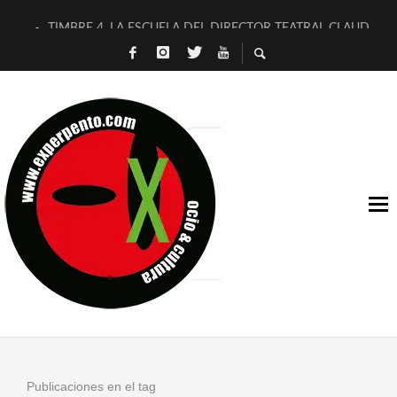
TIMBRE 4, LA ESCUELA DEL DIRECTOR TEATRAL CLAUDIO 
30 AÑOS (NO ES NADA) DE LA KATARSIS DEL TOMATAZO
MILITARES JUDÍAS EN #EXVITA
D’BALDOMEROS REINVENTAN [BITÁCORA 3.0] EN EXVITA
MARSHALL FLASH PRESENTA EN EXVITA [RELATIVA SENCILL
JOFRE BARDAGÍ EN EXVITA INTERPRETANDO A SERRAT
YORCH PRESENTA [CURSO DE ARMONÍA PERSECUTORIA] EN
MAGALÍ SARE NOS EXPLICA [DESCASADA]
«NO TENGO PUTOS SUEÑOS»
[A FUEGO] DE ESTEL DÍAZ
Publicaciones en el tag