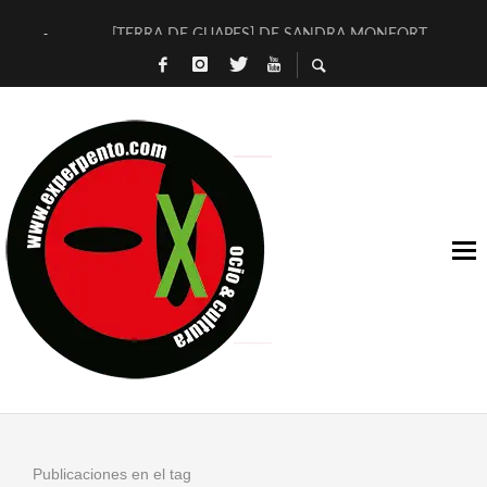
[TERRA DE GUAPES] DE SANDRA MONFORT
[ELECTRA JONDA] DE JUAN GUERRERO ZAMORA
TIMBRE 4, LA ESCUELA DEL DIRECTOR TEATRAL CLAUDIO 
30 AÑOS (NO ES NADA) DE LA KATARSIS DEL TOMATAZO
MILITARES JUDÍAS EN #EXVITA
D’BALDOMEROS REINVENTAN [BITÁCORA 3.0] EN EXVITA
MARSHALL FLASH PRESENTA EN EXVITA [RELATIVA SENCILL
JOFRE BARDAGÍ EN EXVITA INTERPRETANDO A SERRAT
YORCH PRESENTA [CURSO DE ARMONÍA PERSECUTORIA] EN
MAGALÍ SARE NOS EXPLICA [DESCASADA]
Publicaciones en el tag